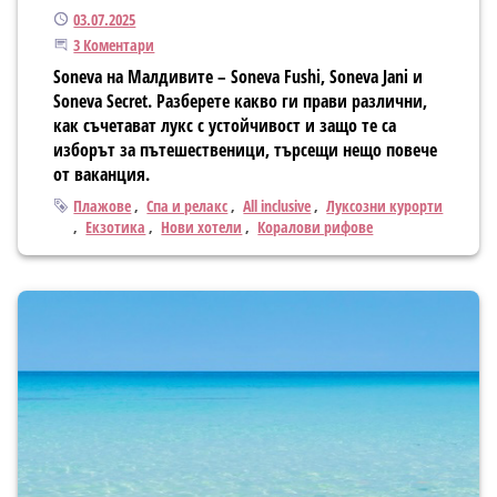
Публикуван
03.07.2025
Присъединете се към дискусията
3 Коментари
Soneva на Малдивите – Soneva Fushi, Soneva Jani и
Soneva Secret. Разберете какво ги прави различни,
как съчетават лукс с устойчивост и защо те са
изборът за пътешественици, търсещи нещо повече
от ваканция.
Тагове
Плажове
Спа и релакс
All inclusive
Луксозни курорти
Екзотика
Нови хотели
Коралови рифове