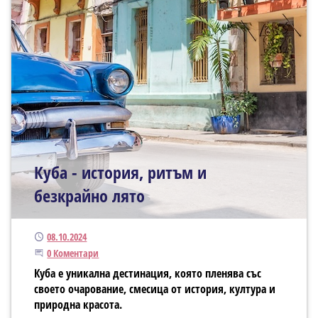
Куба - история, ритъм и
безкрайно лято
Публикуван
08.10.2024
Започнете дискусията
0 Коментари
Куба е уникална дестинация, която пленява със
своето очарование, смесица от история, култура и
природна красота.