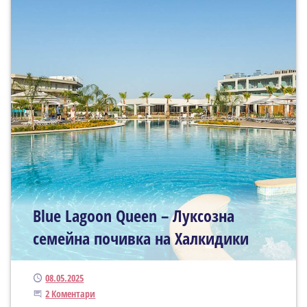
Blue Lagoon Queen – Луксозна
семейна почивка на Халкидики
Публикуван
08.05.2025
Присъединете се към дискусията
2 Коментари