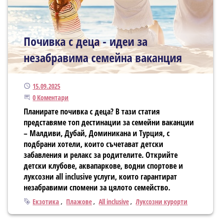
Почивка с деца - идеи за
незабравима семейна ваканция
Публикуван
15.09.2025
Започнете дискусията
0 Коментари
Планирате почивка с деца? В тази статия
представяме топ дестинации за семейни ваканции
– Малдиви, Дубай, Доминикана и Турция, с
подбрани хотели, които съчетават детски
забавления и релакс за родителите. Открийте
детски клубове, аквапаркове, водни спортове и
луксозни all inclusive услуги, които гарантират
незабравими спомени за цялото семейство.
Тагове
Екзотика
Плажове
All inclusive
Луксозни курорти