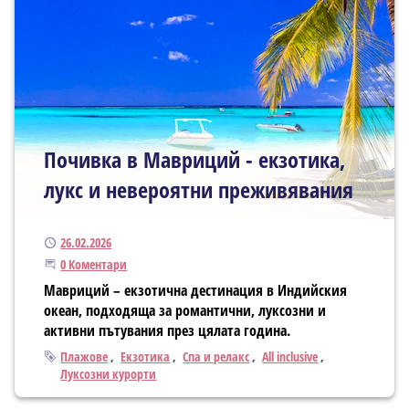
Почивка в Мавриций - екзотика,
лукс и невероятни преживявания
Публикуван
26.02.2026
Започнете дискусията
0 Коментари
Мавриций – екзотична дестинация в Индийския
океан, подходяща за романтични, луксозни и
активни пътувания през цялата година.
Тагове
Плажове
Екзотика
Спа и релакс
All inclusive
Луксозни курорти