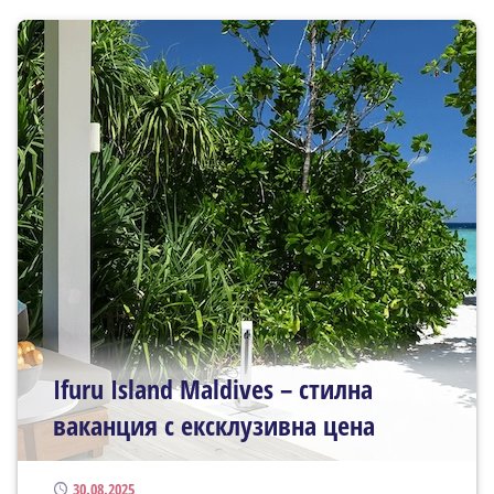
Ifuru Island Maldives – стилна
ваканция с ексклузивна цена
Публикуван
30.08.2025