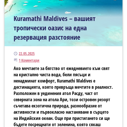
Kuramathi Maldives – вашият
тропически оазис на една
резервация разстояние
Публикуван
22.05.2025
Присъединете се към дискусията
1 Коментари
Ако мечтаете за бягство от ежедневието към свят
на кристално чиста вода, бели пясъци и
ненадминат комфорт, Kuramathi Maldives е
дестинацията, която превръща мечтите в реалност.
Разположен в уединения атол Расду, част от
северната зона на атола Ари, този островен резорт
съчетава екзотична природа, разнообразие от
активности и първокласно настаняване в сърцето
на Индийския океан. Още при пристигането си ще
бъдете посрещнати от зеленина, която сякаш