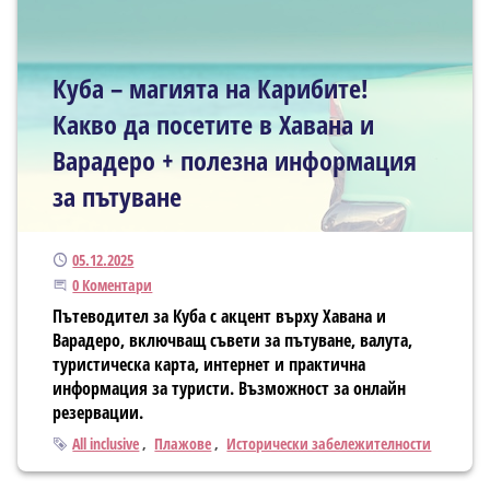
Куба – магията на Карибите!
Какво да посетите в Хавана и
Варадеро + полезна информация
за пътуване
Публикуван
05.12.2025
Започнете дискусията
0 Коментари
Пътеводител за Куба с акцент върху Хавана и
Варадеро, включващ съвети за пътуване, валута,
туристическа карта, интернет и практична
информация за туристи. Възможност за онлайн
резервации.
Тагове
All inclusive
Плажове
Исторически забележителности