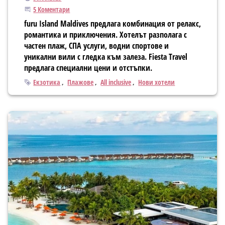
Присъединете се към дискусията
5 Коментари
furu Island Maldives предлага комбинация от релакс,
романтика и приключения. Хотелът разполага с
частен плаж, СПА услуги, водни спортове и
уникални вили с гледка към залеза. Fiesta Travel
предлага специални цени и отстъпки.
Тагове
Екзотика
Плажове
All inclusive
Нови хотели