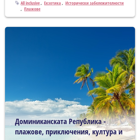
Тагове
All inclusive
Екзотика
Исторически забележителности
Плажове
Доминиканската Република -
плажове, приключения, култура и