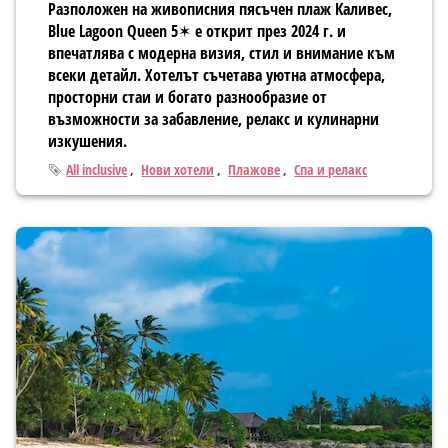
Разположен на живописния пясъчен плаж Каливес,
Blue Lagoon Queen 5✶ е открит през 2024 г. и
впечатлява с модерна визия, стил и внимание към
всеки детайл. Хотелът съчетава уютна атмосфера,
просторни стаи и богато разнообразие от
възможности за забавление, релакс и кулинарни
изкушения.
Тагове
All inclusive
Нови хотели
Плажове
Спа и релакс