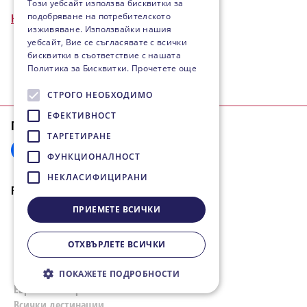
Този уебсайт използва бисквитки за
подобряване на потребителското
Назад към таг
изживяване. Използвайки нашия
уебсайт, Вие се съгласявате с всички
бисквитки в съответствие с нашата
Политика за Бисквитки.
Прочетете още
СТРОГО НЕОБХОДИМО
ЕФЕКТИВНОСТ
Последвайте ни:
ТАРГЕТИРАНЕ
ФУНКЦИОНАЛНОСТ
НЕКЛАСИФИЦИРАНИ
FIESTA Travel
За нас
ПРИЕМЕТЕ ВСИЧКИ
Защо да изберете FIESTA
Travel?
ОТХВЪРЛЕТЕ ВСИЧКИ
Контакти
Ваучери за подарък
ПОКАЖЕТЕ ПОДРОБНОСТИ
Европейски проекти
Всички дестинации