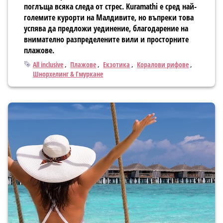
поглъща всяка следа от стрес. Kuramathi е сред най-
големите курорти на Малдивите, но въпреки това
успява да предложи уединение, благодарение на
внимателно разпределените вили и просторните
плажове.
Тагове
All inclusive
Плажове
Екзотика
Коралови рифове
Шнорхелинг & Гмуркане