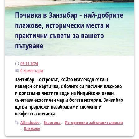
Почивка в Занзибар - най-добрите
плажове, исторически места и
практични съвети за вашето
пътуване
Публикуван
09.11.2024
Започнете дискусията
0 Коментари
Занзибар – островът, който изглежда сякаш
изваден от картичка, с белите си пясъчни плажове
и кристално чистите води на Индийския океан,
съчетава екзотичен чар и богата история. Занзибар
ще ви предложи незабравими спомени и
перфектна почивка.
Тагове
All inclusive
Екзотика
Исторически забележителности
Плажове