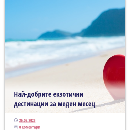
Най-добрите екзотични
дестинации за меден месец
Публикуван
26.05.2025
Започнете дискусията
0 Коментари