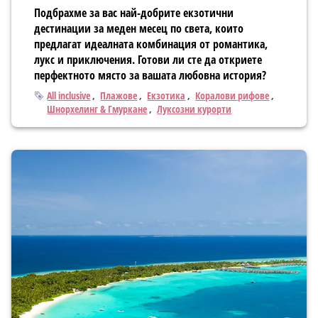
Подбрахме за вас най-добрите екзотични
дестинации за меден месец по света, които
предлагат идеалната комбинация от романтика,
лукс и приключения. Готови ли сте да откриете
перфектното място за вашата любовна история?
Тагове
All inclusive
Плажове
Екзотика
Коралови рифове
Шнорхелинг & Гмуркане
Луксозни курорти