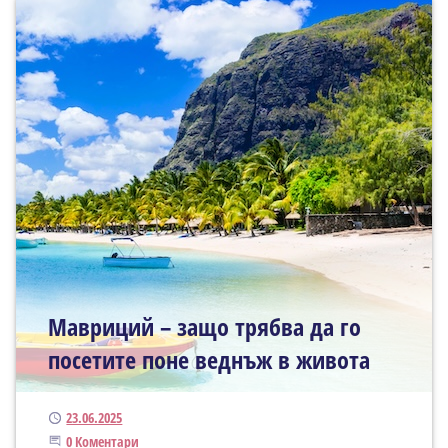
Мавриций – защо трябва да го
посетите поне веднъж в живота
Публикуван
23.06.2025
Започнете дискусията
0 Коментари