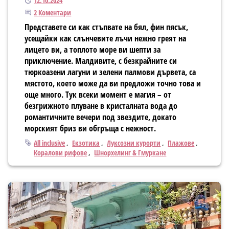
Публикуван
12.10.2024
Присъединете се към дискусията
2 Коментари
Представете си как стъпвате на бял, фин пясък,
усещайки как слънчевите лъчи нежно греят на
лицето ви, а топлото море ви шепти за
приключение. Малдивите, с безкрайните си
тюркоазени лагуни и зелени палмови дървета, са
мястото, което може да ви предложи точно това и
още много. Тук всеки момент е магия – от
безгрижното плуване в кристалната вода до
романтичните вечери под звездите, докато
морският бриз ви обгръща с нежност.
Тагове
All inclusive
Екзотика
Луксозни курорти
Плажове
Коралови рифове
Шнорхелинг & Гмуркане