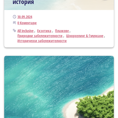
история
Публикуван
30.09.2024
Започнете дискусията
0 Коментари
Тагове
All inclusive
Екзотика
Плажове
Природни забележителности
Шнорхелинг & Гмуркане
Исторически забележителности