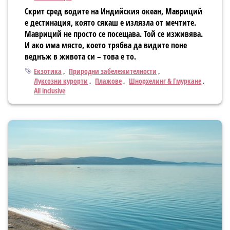
Скрит сред водите на Индийския океан, Мавриций
е дестинация, която сякаш е излязла от мечтите.
Мавриций не просто се посещава. Той се изживява.
И ако има място, което трябва да видите поне
веднъж в живота си – това е то.
Тагове
Екзотика
Природни забележителности
Луксозни курорти
Плажове
Шнорхелинг & Гмуркане
All inclusive