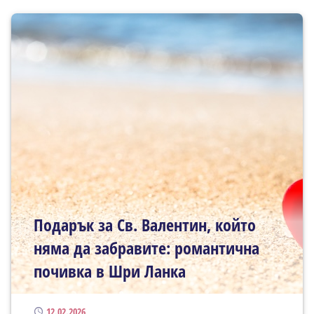
Подарък за Св. Валентин, който
няма да забравите: романтична
почивка в Шри Ланка
Публикуван
12.02.2026