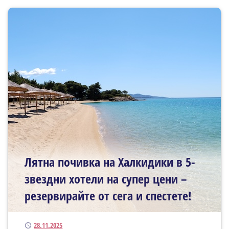
Лятна почивка на Халкидики в 5-
звездни хотели на супер цени –
резервирайте от сега и спестете!
Публикуван
28.11.2025