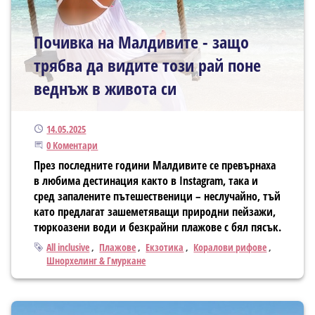
Почивка на Малдивите - защо
трябва да видите този рай поне
веднъж в живота си
Публикуван
14.05.2025
Започнете дискусията
0 Коментари
През последните години Малдивите се превърнаха
в любима дестинация както в Instagram, така и
сред запалените пътешественици – неслучайно, тъй
като предлагат зашеметяващи природни пейзажи,
тюркоазени води и безкрайни плажове с бял пясък.
Тагове
All inclusive
Плажове
Екзотика
Коралови рифове
Шнорхелинг & Гмуркане