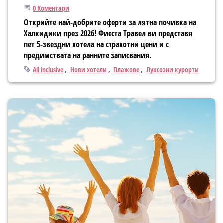
Започнете дискусията
0 Коментари
Открийте най-добрите оферти за лятна почивка на
Халкидики през 2026! Фиеста Травел ви представя
пет 5-звездни хотела на страхотни цени и с
предимствата на ранните записвания.
Тагове
All inclusive
Нови хотели
Плажове
Луксозни курорти