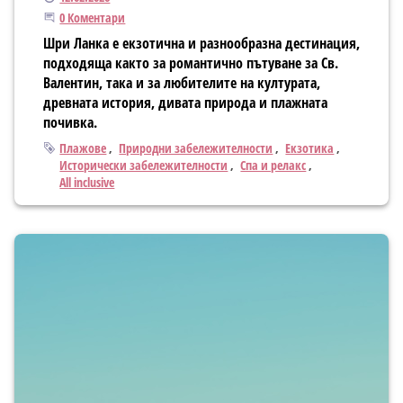
Започнете дискусията
0 Коментари
Шри Ланка е екзотична и разнообразна дестинация,
подходяща както за романтично пътуване за Св.
Валентин, така и за любителите на културата,
древната история, дивата природа и плажната
почивка.
Тагове
Плажове
Природни забележителности
Екзотика
Исторически забележителности
Спа и релакс
All inclusive