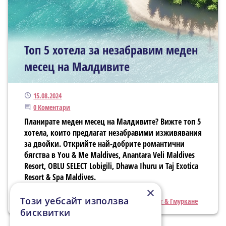
Топ 5 хотела за незабравим меден
месец на Малдивите
Публикуван
15.08.2024
Започнете дискусията
0 Коментари
Планирате меден месец на Малдивите? Вижте топ 5
хотела, които предлагат незабравими изживявания
за двойки. Открийте най-добрите романтични
бягства в You & Me Maldives, Anantara Veli Maldives
Resort, OBLU SELECT Lobigili, Dhawa Ihuru и Taj Exotica
Resort & Spa Maldives.
×
Тагове
All inclusive
Екзотика
Коралови рифове
Този уебсайт използва
Луксозни курорти
Плажове
Шнорхелинг & Гмуркане
бисквитки