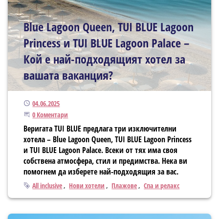
Blue Lagoon Queen, TUI BLUE Lagoon
Princess и TUI BLUE Lagoon Palace –
Кой е най-подходящият хотел за
вашата ваканция?
Публикуван
04.06.2025
Започнете дискусията
0 Коментари
Веригата TUI BLUE предлага три изключителни
хотела – Blue Lagoon Queen, TUI BLUE Lagoon Princess
и TUI BLUE Lagoon Palace. Всеки от тях има своя
собствена атмосфера, стил и предимства. Нека ви
помогнем да изберете най-подходящия за вас.
Тагове
All inclusive
Нови хотели
Плажове
Спа и релакс