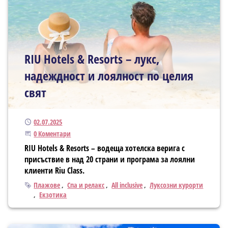
RIU Hotels & Resorts – лукс,
надеждност и лоялност по целия
свят
Публикуван
02.07.2025
Започнете дискусията
0 Коментари
RIU Hotels & Resorts – водеща хотелска верига с
присъствие в над 20 страни и програма за лоялни
клиенти Riu Class.
Тагове
Плажове
Спа и релакс
All inclusive
Луксозни курорти
Екзотика