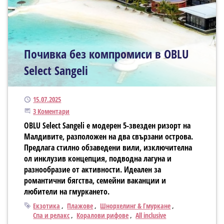
Почивка без компромиси в OBLU
Select Sangeli
Публикуван
15.07.2025
Присъединете се към дискусията
3 Коментари
OBLU Select Sangeli е модерен 5-звезден ризорт на
Малдивите, разположен на два свързани острова.
Предлага стилно обзаведени вили, изключителна
ол инклузив концепция, подводна лагуна и
разнообразие от активности. Идеален за
романтични бягства, семейни ваканции и
любители на гмуркането.
Тагове
Екзотика
Плажове
Шнорхелинг & Гмуркане
Спа и релакс
Коралови рифове
All inclusive