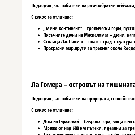
Подходящ за: любители на разнообразни пейзажи
С какво се отличава:
„
Мини континент
“ – тропически гори, пуст
Пясъчните дюни на Маспаломас – дюни, нап
Столица
Лас Палмас
– плаж + град + култура 
Прекрасни маршрути за трекинг около
Roque
Ла Гомера – островът на тишинат
Подходящ за: любители на природата, спокойстви
С какво се отличава:
Дом на
Гарахонай
– Лаврова гора, защитена 
Мрежа от над
600 км пътеки
, идеални за тре
Традиционният
свистящ език „силбо гомеро