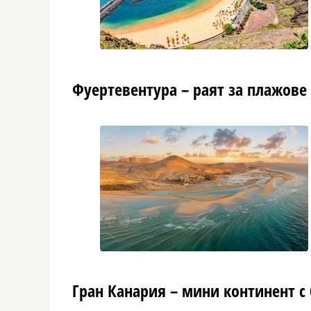
Фуертевентура – раят за плажове
Гран Канария – мини континент с