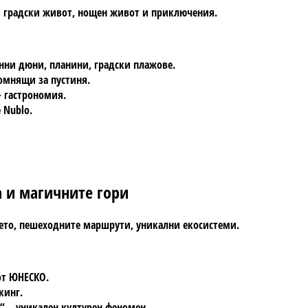
, градски живот, нощен живот и приключения.
инни дюни, планини, градски плажове.
омнящи за пустиня.
+ гастрономия.
 Nublo
.
а и магичните гори
ето, пешеходните маршрути, уникални екосистеми.
от ЮНЕСКО.
кинг.
“
– уникален културен феномен.