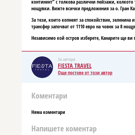
континент” с толкова различни пейзажи, колкото т
нощувки. Вижте всички предложения за о. Гран К
За тези, които копнеят за спокойствие, зеленина 
трансфер започват от 1110 евро на човек за 8 нощ
Независимо кой остров изберете, Канарите ще ви
За автора
FIESTA TRAVEL
Още постове от този автор
Коментари
Няма коментари
Напишете коментар