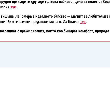
рудно ще видите другаде толкова наблизо. Цени за полет от София
анария
тук
.
и тишина, Ла Гомера е идеалното бягство — магнит за любителите н
увки. Вижте всички предложения за о. Ла Гомера
тук
.
 посрещнат с преживявания, които комбинират комфорт, природа 