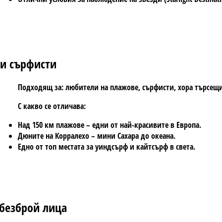
 и сърфисти
Подходящ за: любители на плажове, сърфисти, хора търсещ
С какво се отличава:
Над
150 км плажове
– едни от най-красивите в Европа.
Дюните на
Корралехо
– мини Сахара до океана.
Едно от топ местата за уиндсърф и кайтсърф в света.
 безброй лица