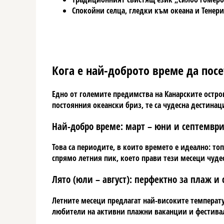
Спокойни селца, гледки към океана и Тенери
Кога е най-доброто време да посе
Едно от големите предимства на Канарските остров
постоянния океански бриз, те са чудесна дестина
Най-добро време: март – юни и септемвр
Това са периодите, в които времето е идеално: то
спрямо летния пик, което прави тези месеци чудес
Лято (юли – август): перфектно за плаж 
Летните месеци предлагат най-високите температу
любители на активни плажни ваканции и фестивали