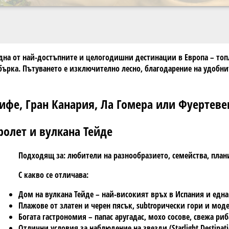
а една от най-достъпните и целогодишни дестинации в Европа – то
сбърка. Пътуването е изключително лесно, благодарение на удобн
рифе, Гран Канария, Ла Гомера или Фуертеве
ролет и вулкана Тейде
Подходящ за: любители на разнообразието, семейства, плани
С какво се отличава:
Дом на вулканa Тейде – най-високият връх в Испания и една
Плажове от златен и черен пясък, subtropически гори и мод
Богата гастрономия – папас аругадас, мохо сосове, свежа риб
Отлични условия за наблюдение на звезди (Starlight Destinati