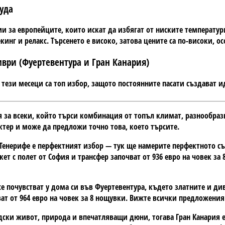
туда
и за европейците, които искат да избягат от ниските температур
кинг и релакс. Търсенето е високо, затова цените са по-високи, о
мври (Фуертевентура и Гран Канария)
тези месеци са топ избор, защото постоянните пасати създават и
я за всеки, който търси комбинация от топъл климат, разнообраз
актер и може да предложи точно това, което търсите.
 Тенерифе е перфектният избор — тук ще намерите перфектното с
ет с полет от София и трансфер започват от 936 евро на човек за
е почувстват у дома си във Фуертевентура, където златните и ди
ват от 964 евро на човек за 8 нощувки. Вижте всички предложения
дски живот, природа и впечатляващи дюни, тогава Гран Канария 