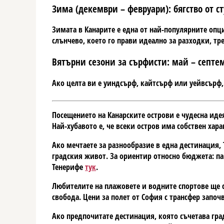
Зима (декември – февруари): бягство от с
Зимата в Канарите е една от най-популярните опци
слънчево, което го прави идеално за разходки, тре
Вятърни сезони за сърфисти: май – септе
Ако целта ви е уиндсърф, кайтсърф или уейвсърф, 
Посещението на Канарските острови е чудесна иде
Най-хубавото е, че всеки остров има собствен хар
Ако мечтаете за разнообразие в една дестинация,
градския живот. За ориентир относно бюджета: пак
Тенерифе
тук
.
Любителите на плажовете и водните спортове ще с
свобода. Цени за полет от София с трансфер започ
Ако предпочитате дестинация, която съчетава гра