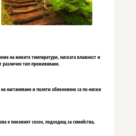
ение на меките температури, ниската влажност и
т различен тип преживяване.
е на настаняване и полети обикновено са по-ниски
ова е пиковият сезон, подходящ за семейства,