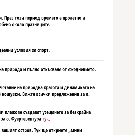
и. През този период времето е пролетно и
собено около празниците.
деални условия за спорт.
на природа и пълно откъсване от ежедневието.
ъчетание на природна красота и динамиката на
 8 нощувки. Вижте всички предложения за о.
ви плажове създават усещането за безкрайна
 за о. Фуертевентура
тук
.
е вашият остров. Тук ще откриете „мини