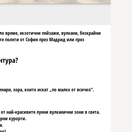
пло време, екзотични пейзажи, вулкани, безкрайни
ите полети от София през Мадрид или през
нтура?
нари, хора, които искат „по малко от всичко“.
 от най-красивите лунни вулканични зони в света.
ерни курорти.
а.
on).