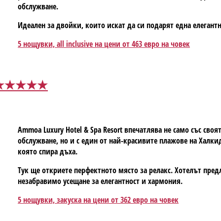
обслужване.
Идеален за двойки, които искат да си подарят една елегантн
5 нощувки, all inclusive на цени от 463 евро на човек
ort ★★★★★
Ammoa Luxury Hotel & Spa Resort впечатлява не само със сво
обслужване, но и с един от най-красивите плажове на Халки
която спира дъха.
Тук ще откриете перфектното място за релакс. Хотелът предл
незабравимо усещане за елегантност и хармония.
5 нощувки, закуска на цени от 362 евро на човек