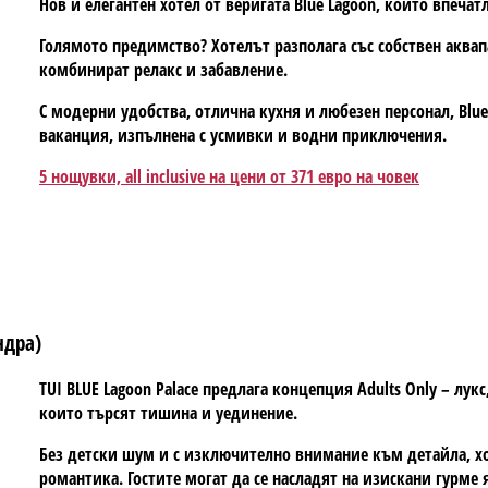
Нов и елегантен хотел от веригата Blue Lagoon, който впеча
Голямото предимство? Хотелът разполага със собствен аквап
комбинират релакс и забавление.
С модерни удобства, отлична кухня и любезен персонал, Blue
ваканция, изпълнена с усмивки и водни приключения.
5 нощувки, all inclusive на цени от 371 евро на човек
ндра)
TUI BLUE Lagoon Palace предлага концепция Adults Only – лук
които търсят тишина и уединение.
Без детски шум и с изключително внимание към детайла, хо
романтика. Гостите могат да се насладят на изискани гурме 