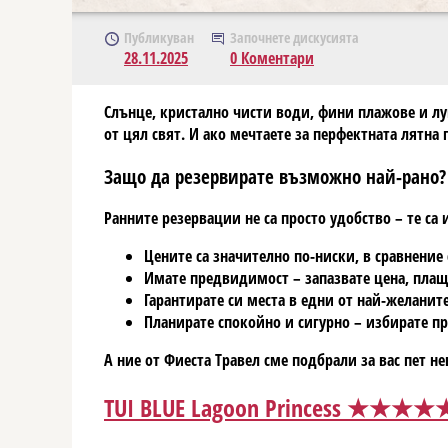
Публикуван
Започнете дискусията
28.11.2025
0 Коментари
Слънце, кристално чисти води, фини плажове и лу
от цял свят. И ако мечтаете за перфектната лятна 
Защо да резервирате възможно най-рано?
Ранните резервации не са просто удобство – те са
Цените са значително по-ниски
, в сравнение
Имате предвидимост
– запазвате цена, плащ
Гарантирате си места
в едни от най-желаните 
Планирате спокойно и сигурно
– избирате пр
А ние от Фиеста Травел сме подбрали за вас пет 
TUI BLUE Lagoon Princess ★★★★